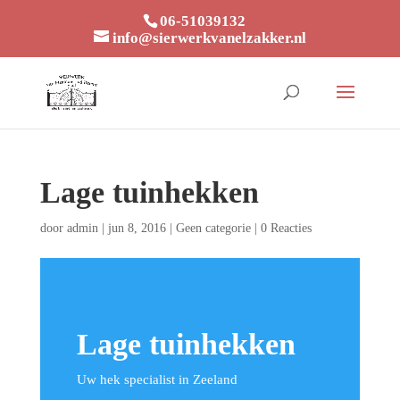
06-51039132
info@sierwerkvanelzakker.nl
Lage tuinhekken
door
admin
|
jun 8, 2016
|
Geen categorie
|
0 Reacties
Lage tuinhekken
Uw hek specialist in Zeeland