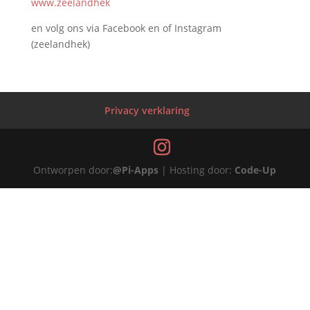
www.zeelandhek
en volg ons via Facebook en of Instagram
(zeelandhek)
Privacy verklaring
Ontworpen door:
@Pi-Apps
| Hosting door:
Code-Up