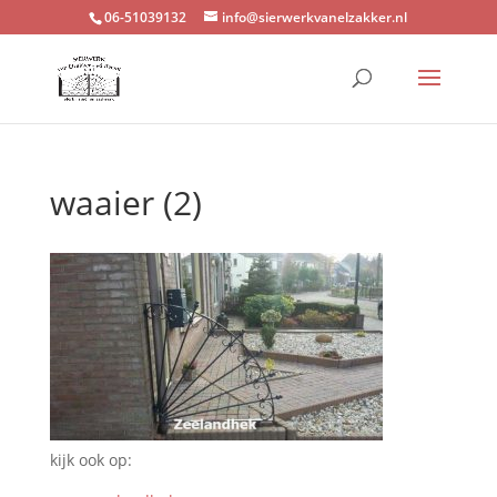
06-51039132
info@sierwerkvanelzakker.nl
waaier (2)
kijk ook op: