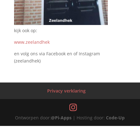
kijk ook op:
www.zeelandhek
en volg ons via Facebook en of Instagram
(zeelandhek)
Privacy verklaring
Ontworpen door:
@Pi-Apps
| Hosting door:
Code-Up