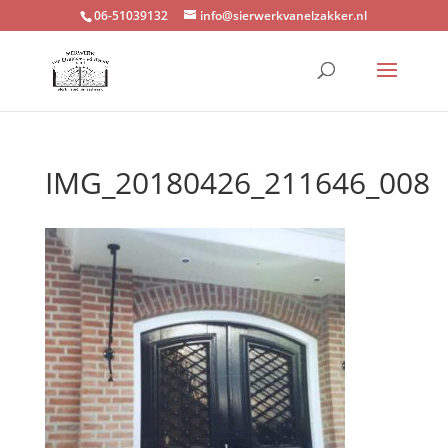
06-51039132
info@sierwerkvanelzakker.nl
IMG_20180426_211646_008