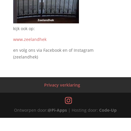
kijk ook op:
www.zeelandhek
en volg ons via Facebook en of Instagram
(zeelandhek)
Privacy verklaring
Ontworpen door:
@Pi-Apps
| Hosting door:
Code-Up