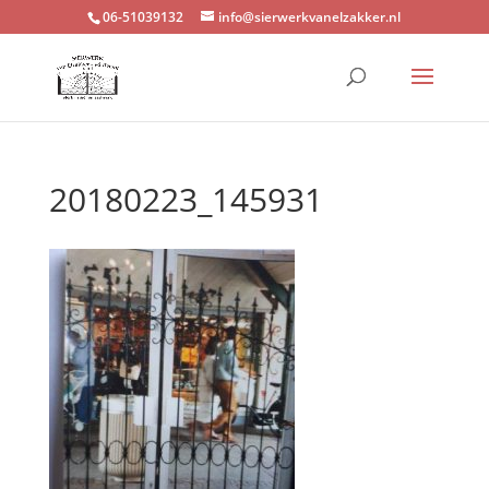
06-51039132
info@sierwerkvanelzakker.nl
20180223_145931