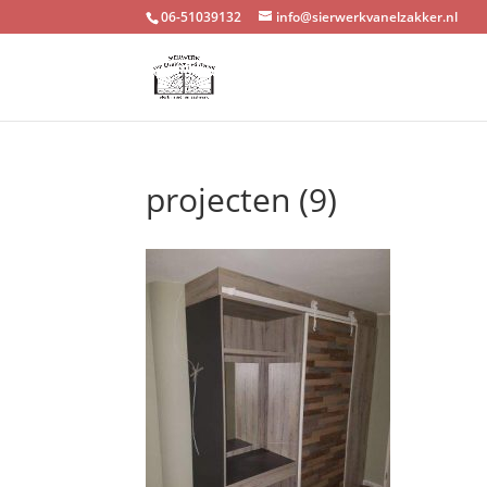
06-51039132
info@sierwerkvanelzakker.nl
projecten (9)