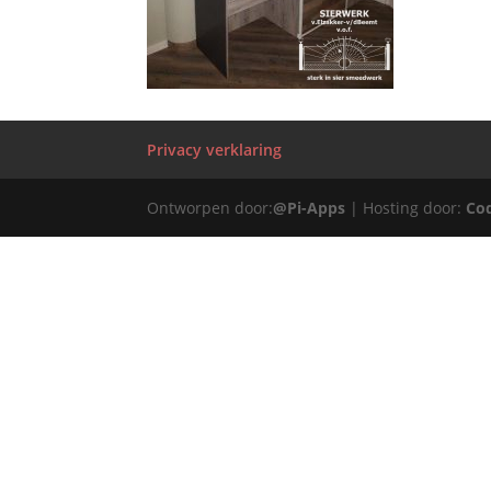
Privacy verklaring
Ontworpen door:
@Pi-Apps
| Hosting door:
Co