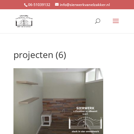
06-51039132
info@sierwerkvanelzakker.nl
projecten (6)