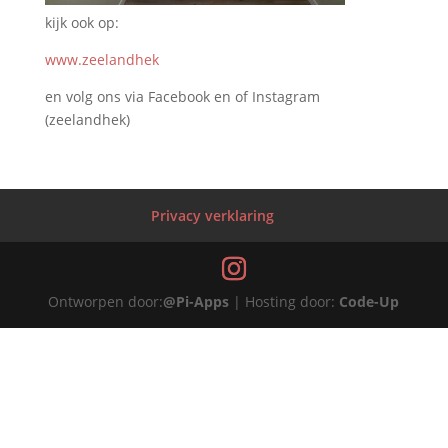
kijk ook op:
www.zeelandhek
en volg ons via Facebook en of Instagram
(zeelandhek)
Privacy verklaring
Ontworpen door:
@Pi-Apps
| Hosting door:
Code-Up