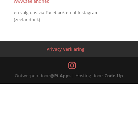
www.zeelandhek
en volg ons via Facebook en of Instagram
(zeelandhek)
Privacy verklaring
Ontworpen door:
@Pi-Apps
| Hosting door:
Code-Up