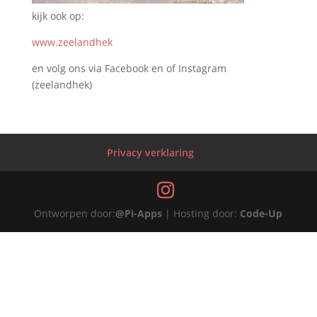
kijk ook op:
www.zeelandhek
en volg ons via Facebook en of Instagram
(zeelandhek)
Privacy verklaring
Ontworpen door:
@Pi-Apps
| Hosting door:
Code-Up