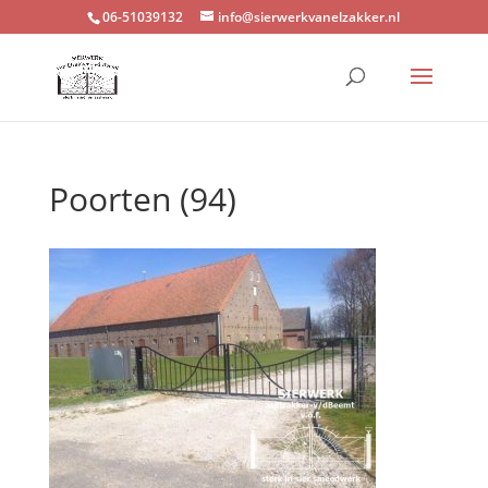
06-51039132
info@sierwerkvanelzakker.nl
Poorten (94)