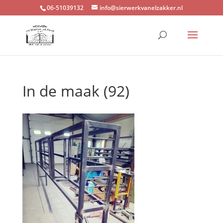
06-51039132
info@sierwerkvanelzakker.nl
In de maak (92)