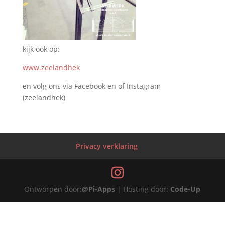
kijk ook op:
www.zeelandhek
en volg ons via Facebook en of Instagram
(zeelandhek)
Privacy verklaring
Ontworpen door:
@Pi-Apps
| Hosting door:
Code-Up