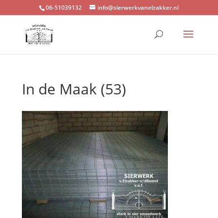
06-51039132
info@sierwerkvanelzakker.nl
In de Maak (53)