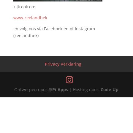
kijk ook op:
www.zeelandhek
en volg ons via Facebook en of Instagram
(zeelandhek)
Privacy verklaring
Ontworpen door:
@Pi-Apps
| Hosting door:
Code-Up