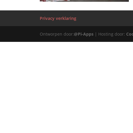
Privacy verklaring
Ontworpen door:
@Pi-Apps
| Hosting door:
Co