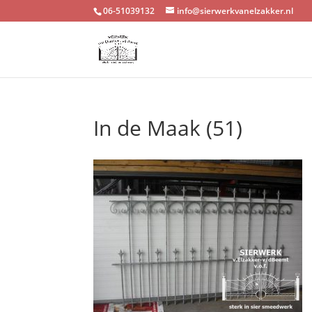
06-51039132
info@sierwerkvanelzakker.nl
In de Maak (51)