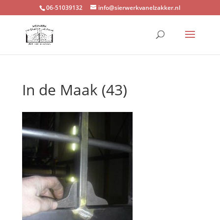
06-51039132
info@sierwerkvanelzakker.nl
In de Maak (43)