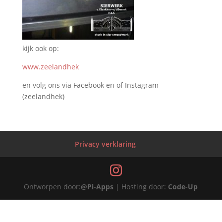
kijk ook op:
www.zeelandhek
en volg ons via Facebook en of Instagram
(zeelandhek)
Privacy verklaring
Ontworpen door:
@Pi-Apps
| Hosting door:
Code-Up