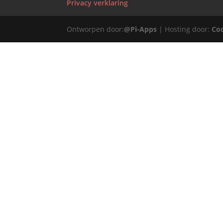
Privacy verklaring
Ontworpen door:
@Pi-Apps
| Hosting door:
Co