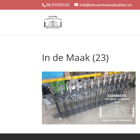
06-51039132
info@sierwerkvanelzakker.nl
In de Maak (23)