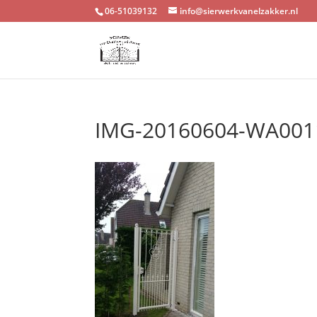
06-51039132
info@sierwerkvanelzakker.nl
IMG-20160604-WA001