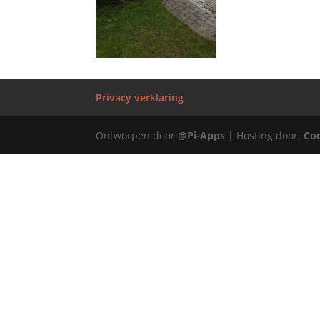
Privacy verklaring
Ontworpen door:
@Pi-Apps
| Hosting door:
Co