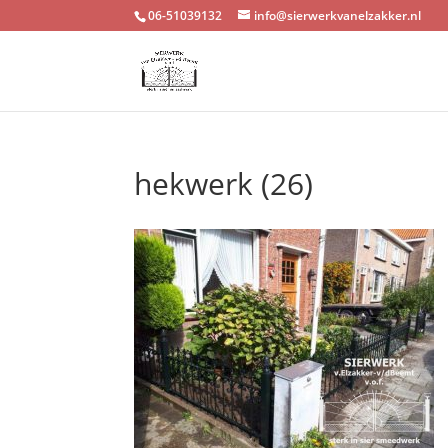
06-51039132
info@sierwerkvanelzakker.nl
hekwerk (26)