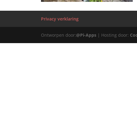
Privacy verklaring
Ontworpen door:
@Pi-Apps
| Hosting door:
Co