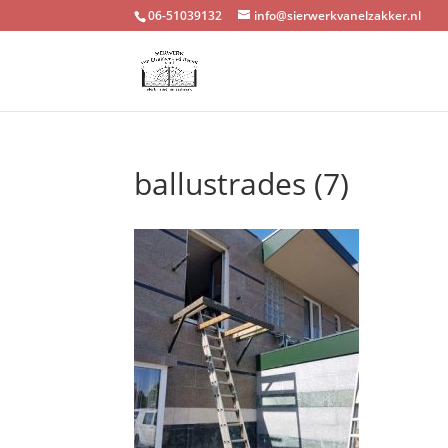
06-51039132
info@sierwerkvanelzakker.nl
ballustrades (7)