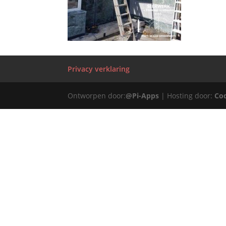
Privacy verklaring
Ontworpen door:
@Pi-Apps
| Hosting door:
Co