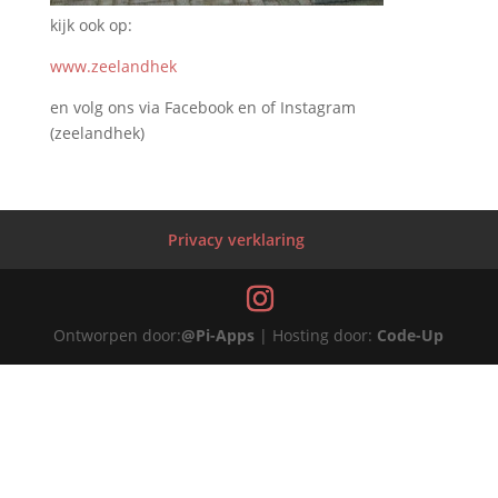
kijk ook op:
www.zeelandhek
en volg ons via Facebook en of Instagram
(zeelandhek)
Privacy verklaring
Ontworpen door:
@Pi-Apps
| Hosting door:
Code-Up