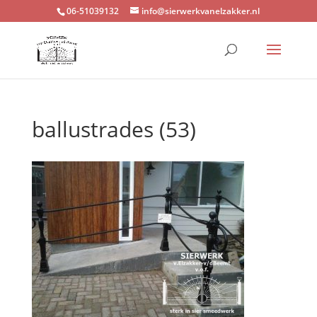
06-51039132
info@sierwerkvanelzakker.nl
ballustrades (53)