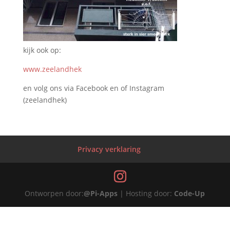
kijk ook op:
www.zeelandhek
en volg ons via Facebook en of Instagram
(zeelandhek)
Privacy verklaring
Ontworpen door:
@Pi-Apps
| Hosting door:
Code-Up