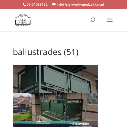
06-51039132
info@sierwerkvanelzakker.nl
ballustrades (51)