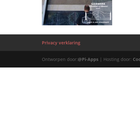
Privacy verklaring
Ontworpen door:
@Pi-Apps
| Hosting door:
Co