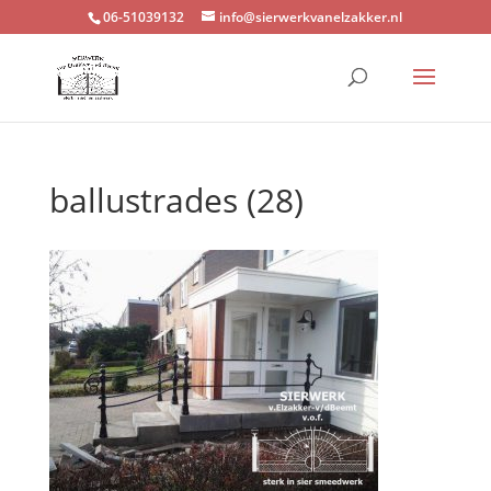
06-51039132
info@sierwerkvanelzakker.nl
ballustrades (28)