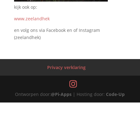
kijk ook op:
www.zeelandhek
en volg ons via Facebook en of Instagram
(zeelandhek)
Privacy verklaring
Ontworpen door:
@Pi-Apps
| Hosting door:
Code-Up