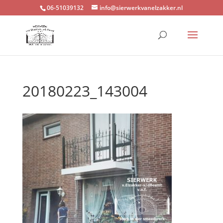
06-51039132
info@sierwerkvanelzakker.nl
20180223_143004