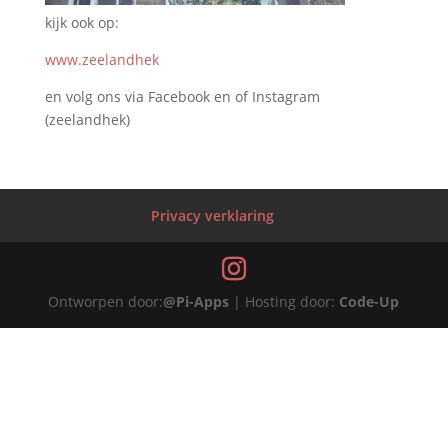
kijk ook op:
www.zeelandhek
en volg ons via Facebook en of Instagram
(zeelandhek)
Privacy verklaring
Ontworpen door:
@Pi-Apps
| Hosting door:
Code-Up