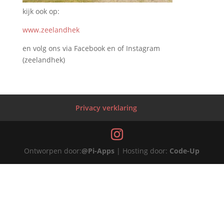
kijk ook op:
www.zeelandhek
en volg ons via Facebook en of Instagram
(zeelandhek)
Privacy verklaring
Ontworpen door:
@Pi-Apps
| Hosting door:
Code-Up