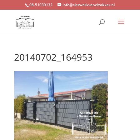
06-51039132
info@sierwerkvanelzakker.nl
20140702_164953