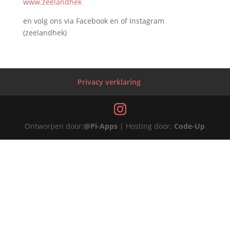
www.zeelandhek
en volg ons via Facebook en of Instagram
(zeelandhek)
Privacy verklaring
Ontworpen door:
@Pi-Apps
| Hosting door:
Code-Up