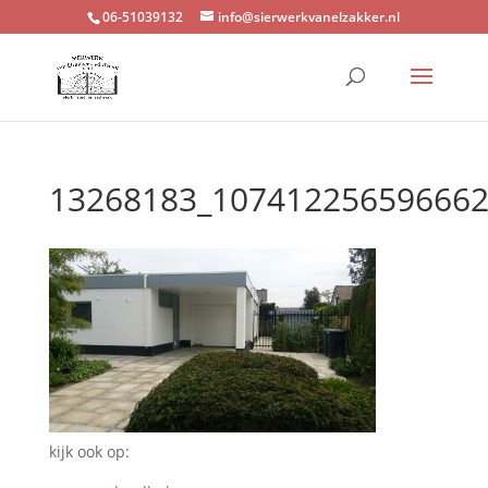
06-51039132
info@sierwerkvanelzakker.nl
13268183_107412256596662
kijk ook op: