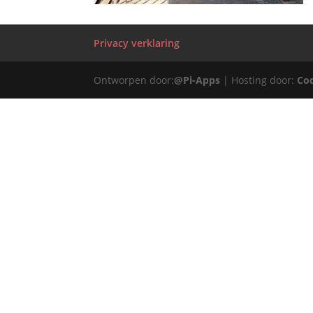
Privacy verklaring
Ontworpen door:
@Pi-Apps
| Hosting door:
Co