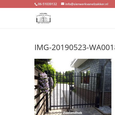
06-51039132
info@sierwerkvanelzakker.nl
IMG-20190523-WA001