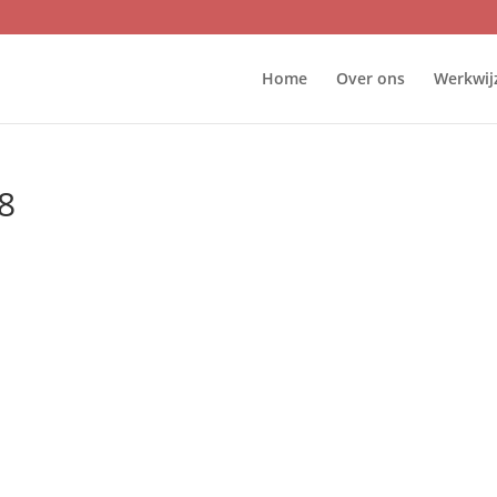
Home
Over ons
Werkwij
8