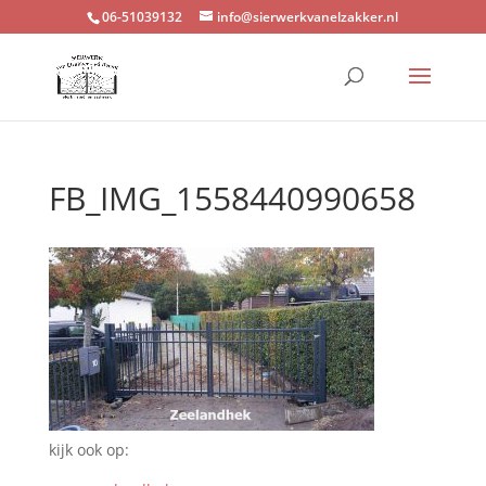
06-51039132
info@sierwerkvanelzakker.nl
FB_IMG_1558440990658
kijk ook op: