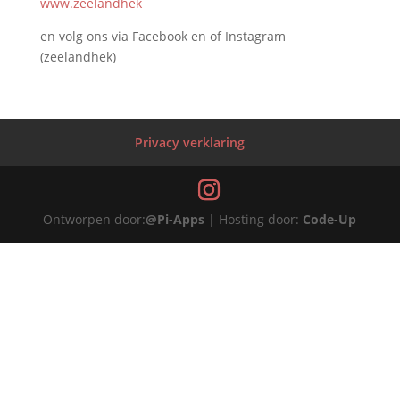
www.zeelandhek
en volg ons via Facebook en of Instagram
(zeelandhek)
Privacy verklaring
Ontworpen door:
@Pi-Apps
| Hosting door:
Code-Up