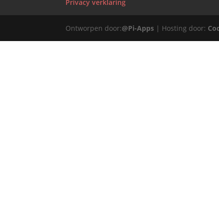
Privacy verklaring
Ontworpen door:
@Pi-Apps
| Hosting door:
Co