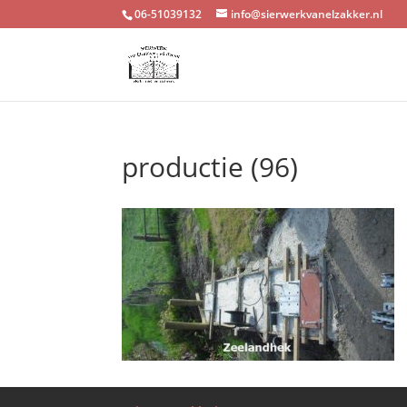
06-51039132
info@sierwerkvanelzakker.nl
productie (96)