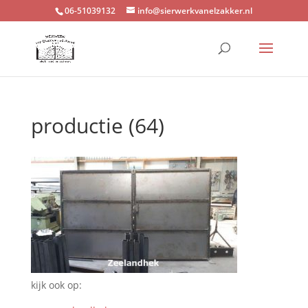
06-51039132
info@sierwerkvanelzakker.nl
productie (64)
kijk ook op: