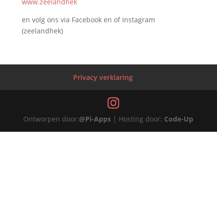
www.zeelandhek
en volg ons via Facebook en of Instagram
(zeelandhek)
Privacy verklaring
Ontworpen door:
@Pi-Apps
| Hosting door:
Code-Up