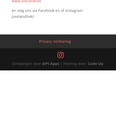
www.zeelandhek
en volg ons via Facebook en of Instagram
(zeelandhek)
Privacy verklaring
Ontworpen door:
@Pi-Apps
| Hosting door:
Code-Up