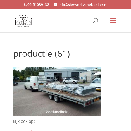
06-51039132
info@sierwerkvanelzakker.nl
productie (61)
kijk ook op: