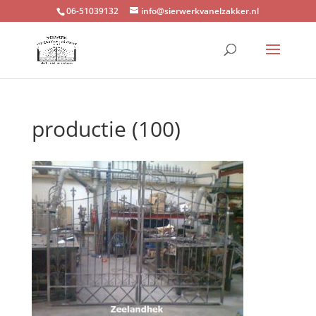
06-51039132
info@sierwerkvanelzakker.nl
productie (100)