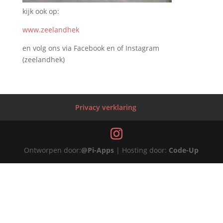
kijk ook op:
www.zeelandhek
en volg ons via Facebook en of Instagram
(zeelandhek)
Privacy verklaring
Ontworpen door:
@Pi-Apps
| Hosting door:
Code-Up