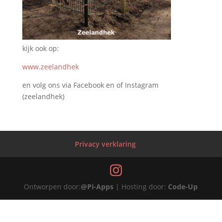
kijk ook op:
www.zeelandhek
en volg ons via Facebook en of Instagram
(zeelandhek)
Privacy verklaring
Ontworpen door:
@Pi-Apps
| Hosting door:
Code-Up