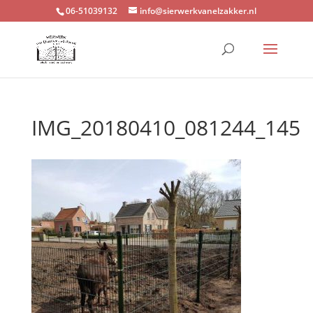
06-51039132
info@sierwerkvanelzakker.nl
IMG_20180410_081244_145