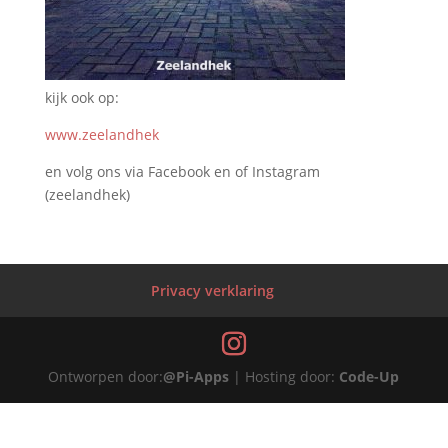
kijk ook op:
www.zeelandhek
en volg ons via Facebook en of Instagram
(zeelandhek)
Privacy verklaring
Ontworpen door:
@Pi-Apps
| Hosting door:
Code-Up