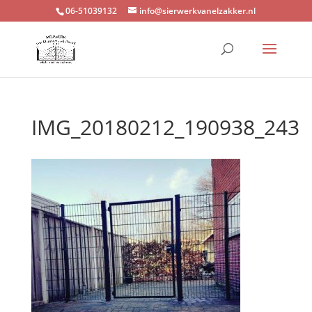
06-51039132
info@sierwerkvanelzakker.nl
IMG_20180212_190938_243