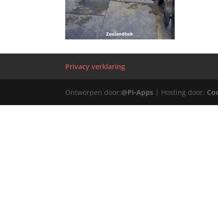
Privacy verklaring
Ontworpen door:
@Pi-Apps
| Hosting door:
Co