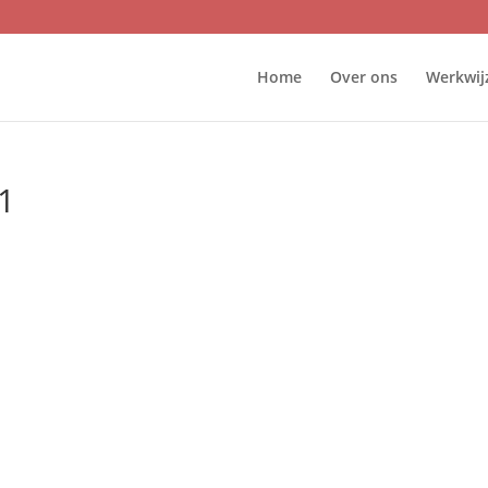
Home
Over ons
Werkwij
1