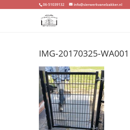
06-51039132
info@sierwerkvanelzakker.nl
IMG-20170325-WA001