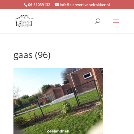
06-51039132
info@sierwerkvanelzakker.nl
gaas (96)