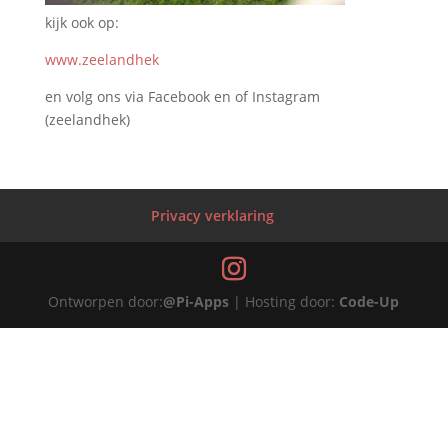
kijk ook op:
www.zeelandhek
en volg ons via Facebook en of Instagram
(zeelandhek)
Privacy verklaring
Ontworpen door:
@Pi-Apps
| Hosting door:
Code-Up