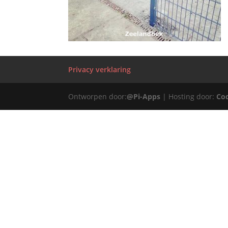
Privacy verklaring
Ontworpen door:
@Pi-Apps
| Hosting door:
Co