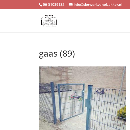
06-51039132
info@sierwerkvanelzakker.nl
gaas (89)