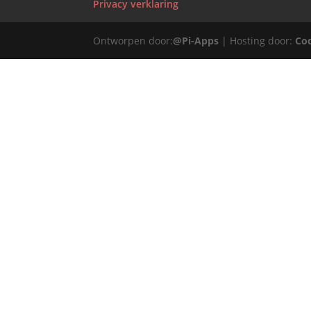
Privacy verklaring
Ontworpen door:
@Pi-Apps
| Hosting door:
Co