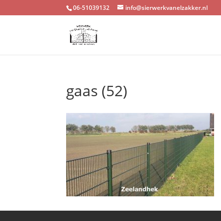
06-51039132
info@sierwerkvanelzakker.nl
gaas (52)