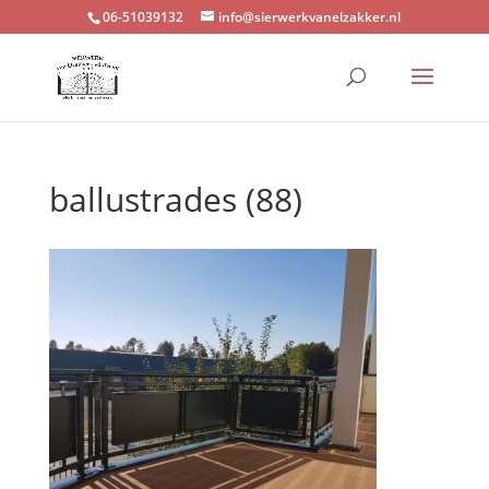
06-51039132
info@sierwerkvanelzakker.nl
ballustrades (88)