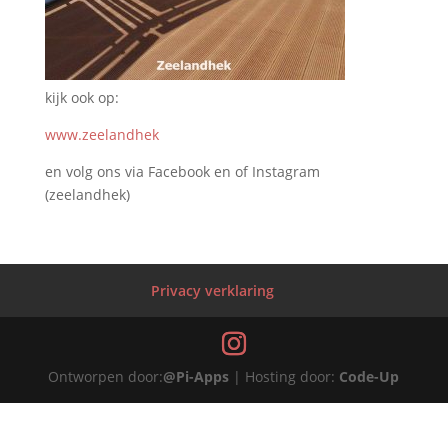
kijk ook op:
www.zeelandhek
en volg ons via Facebook en of Instagram
(zeelandhek)
Privacy verklaring
Ontworpen door:
@Pi-Apps
| Hosting door:
Code-Up