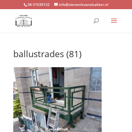
06-51039132
info@sierwerkvanelzakker.nl
ballustrades (81)