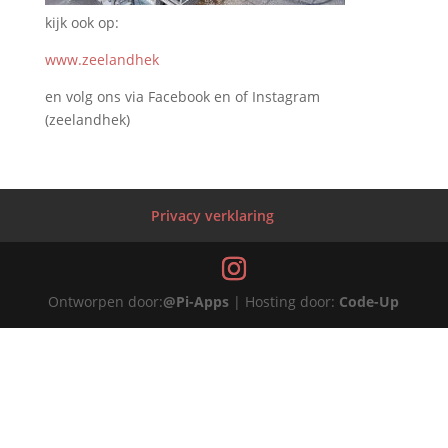
kijk ook op:
www.zeelandhek
en volg ons via Facebook en of Instagram
(zeelandhek)
Privacy verklaring
Ontworpen door:
@Pi-Apps
| Hosting door:
Code-Up