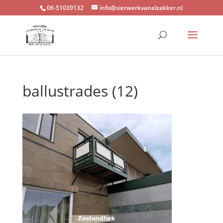
06-51039132
info@sierwerkvanelzakker.nl
ballustrades (12)