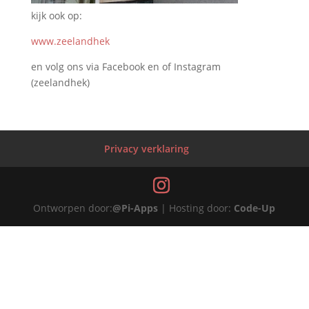
kijk ook op:
www.zeelandhek
en volg ons via Facebook en of Instagram
(zeelandhek)
Privacy verklaring
Ontworpen door:
@Pi-Apps
| Hosting door:
Code-Up